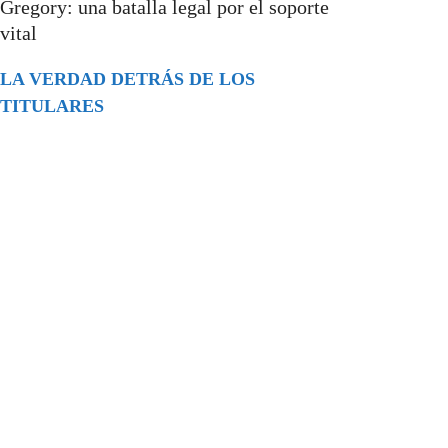
Gregory: una batalla legal por el soporte
vital
LA VERDAD DETRÁS DE LOS
TITULARES
Buscar
episodios
Música Generada por IA: Innovación,
Impacto y Controversia en la Industria
Musical.
31/07/2026
Extramundo
Ghislaine Maxwell absolves Trump and
her associates in an interview with the
Department of Justice
15/09/2025
Extramundo