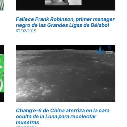
Fallece Frank Robinson, primer manager
negro de las Grandes Ligas de Béisbol
07/02/2019
Chang’e-6 de China aterriza en la cara
oculta de la Luna para recolectar
muestras