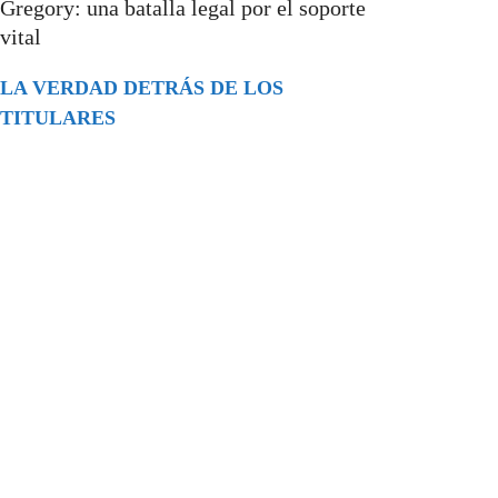
Gregory: una batalla legal por el soporte
vital
LA VERDAD DETRÁS DE LOS
TITULARES
Buscar
episodios
Música Generada por IA: Innovación,
Impacto y Controversia en la Industria
Musical.
31/07/2026
Extramundo
Ghislaine Maxwell absolves Trump and
her associates in an interview with the
Department of Justice
15/09/2025
Extramundo