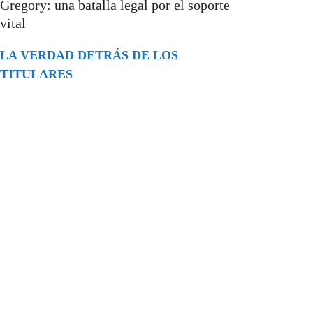
Gregory: una batalla legal por el soporte
vital
LA VERDAD DETRÁS DE LOS
TITULARES
Buscar
episodios
Música Generada por IA: Innovación,
Impacto y Controversia en la Industria
Musical.
31/07/2026
Extramundo
Ghislaine Maxwell absolves Trump and
her associates in an interview with the
Department of Justice
15/09/2025
Extramundo