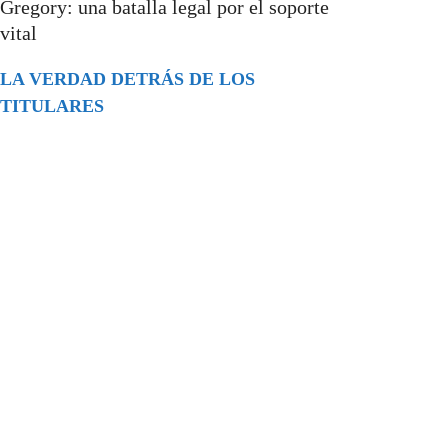
Gregory: una batalla legal por el soporte
vital
LA VERDAD DETRÁS DE LOS
TITULARES
Buscar
episodios
Música Generada por IA: Innovación,
Impacto y Controversia en la Industria
Musical.
31/07/2026
Extramundo
Ghislaine Maxwell absolves Trump and
her associates in an interview with the
Department of Justice
15/09/2025
Extramundo