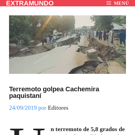
EXTRAMUNDO
Saltar
MENÚ
al
contenido
Terremoto golpea Cachemira
paquistaní
24/09/2019
por
Editores
n terremoto de 5,8 grados de