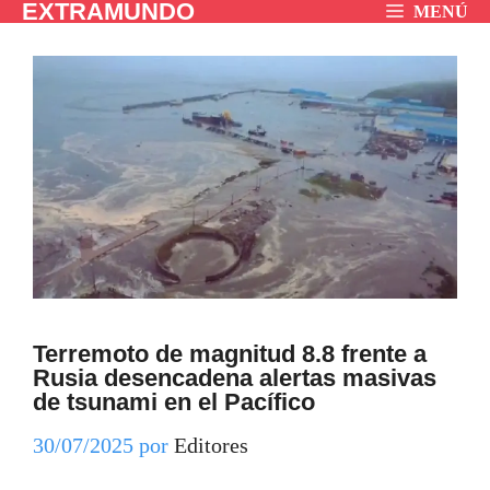
EXTRAMUNDO
Saltar
MENÚ
al
contenido
Terremoto de magnitud 8.8 frente a
Rusia desencadena alertas masivas
de tsunami en el Pacífico
30/07/2025
por
Editores