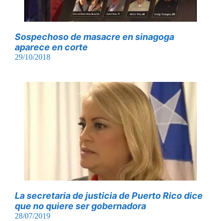
Sospechoso de masacre en sinagoga
aparece en corte
29/10/2018
La secretaria de justicia de Puerto Rico dice
que no quiere ser gobernadora
28/07/2019