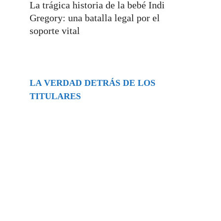
La trágica historia de la bebé Indi
Gregory: una batalla legal por el
soporte vital
LA VERDAD DETRÁS DE LOS
TITULARES
Buscar
episodios
Música Generada por IA: Innovación,
Impacto y Controversia en la Industria
Musical.
31/07/2026
Extramundo