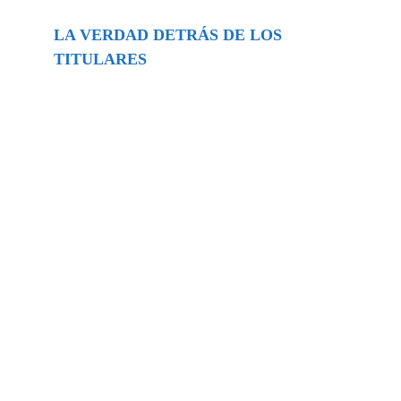
LA VERDAD DETRÁS DE LOS
TITULARES
Buscar
episodios
Música Generada por IA: Innovación,
Impacto y Controversia en la Industria
Musical.
31/07/2026
Extramundo
Ghislaine Maxwell absolves Trump and
her associates in an interview with the
Department of Justice
15/09/2025
Extramundo
La controvertida oferta de Trump de