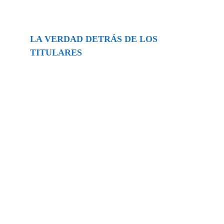
LA VERDAD DETRÁS DE LOS
TITULARES
Buscar
episodios
Música Generada por IA: Innovación,
Impacto y Controversia en la Industria
Musical.
31/07/2026
Extramundo
Ghislaine Maxwell absolves Trump and
her associates in an interview with the
Department of Justice
15/09/2025
Extramundo