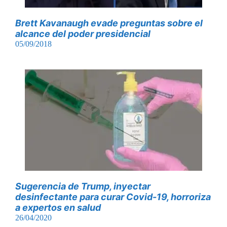
Brett Kavanaugh evade preguntas sobre el
alcance del poder presidencial
05/09/2018
Sugerencia de Trump, inyectar
desinfectante para curar Covid-19, horroriza
a expertos en salud
26/04/2020