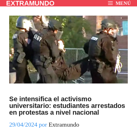
EXTRAMUNDO
Saltar
MENÚ
al
contenido
Se intensifica el activismo
universitario: estudiantes arrestados
en protestas a nivel nacional
29/04/2024
por
Extramundo