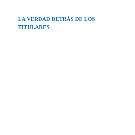
LA VERDAD DETRÁS DE LOS
TITULARES
Buscar
episodios
Música Generada por IA: Innovación,
Impacto y Controversia en la Industria
Musical.
31/07/2026
Extramundo
Ghislaine Maxwell absolves Trump and
her associates in an interview with the
Department of Justice
15/09/2025
Extramundo