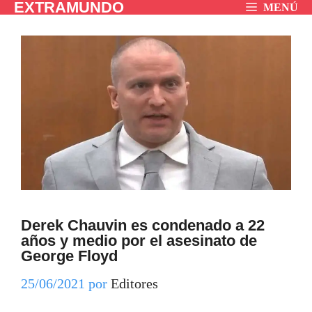
EXTRAMUNDO
Saltar
MENÚ
al
contenido
Derek Chauvin es condenado a 22
años y medio por el asesinato de
George Floyd
25/06/2021
por
Editores