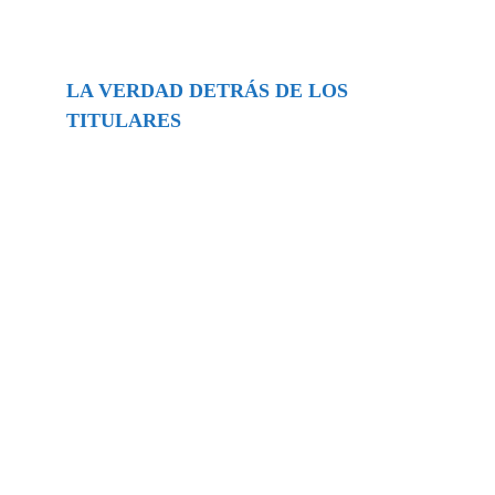
LA VERDAD DETRÁS DE LOS
TITULARES
Buscar
episodios
Música Generada por IA: Innovación,
Impacto y Controversia en la Industria
Musical.
31/07/2026
Extramundo
Ghislaine Maxwell absolves Trump and
her associates in an interview with the
Department of Justice
15/09/2025
Extramundo