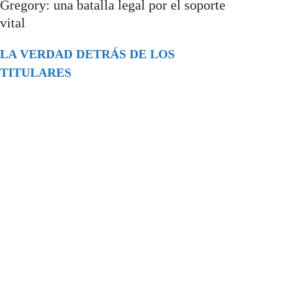
Gregory: una batalla legal por el soporte
vital
LA VERDAD DETRÁS DE LOS
TITULARES
Buscar
episodios
Música Generada por IA: Innovación,
Impacto y Controversia en la Industria
Musical.
31/07/2026
Extramundo
Ghislaine Maxwell absolves Trump and
her associates in an interview with the
Department of Justice
15/09/2025
Extramundo