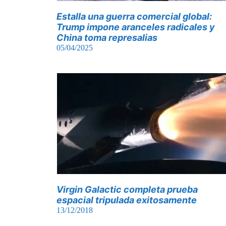
Estalla una guerra comercial global:
Trump impone aranceles radicales y
China toma represalias
05/04/2025
Virgin Galactic completa prueba
espacial tripulada exitosamente
13/12/2018