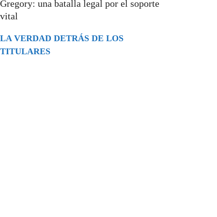
Gregory: una batalla legal por el soporte
vital
LA VERDAD DETRÁS DE LOS
TITULARES
Buscar
episodios
Música Generada por IA: Innovación,
Impacto y Controversia en la Industria
Musical.
31/07/2026
Extramundo
Ghislaine Maxwell absolves Trump and
her associates in an interview with the
Department of Justice
15/09/2025
Extramundo