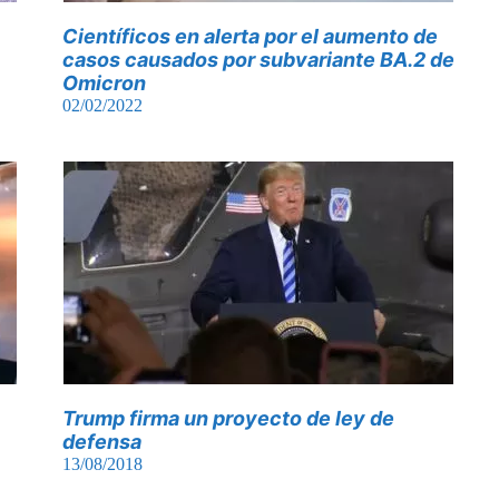
Científicos en alerta por el aumento de
casos causados por subvariante BA.2 de
Omicron
02/02/2022
Trump firma un proyecto de ley de
defensa
13/08/2018