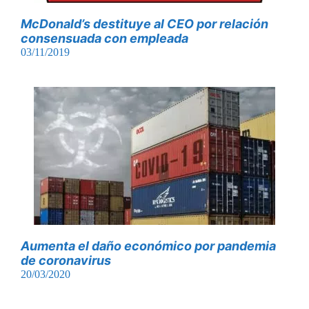
McDonald’s destituye al CEO por relación
consensuada con empleada
03/11/2019
Aumenta el daño económico por pandemia
de coronavirus
20/03/2020