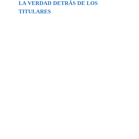
LA VERDAD DETRÁS DE LOS
TITULARES
Buscar
episodios
Música Generada por IA: Innovación,
Impacto y Controversia en la Industria
Musical.
31/07/2026
Extramundo
Ghislaine Maxwell absolves Trump and
her associates in an interview with the
Department of Justice
15/09/2025
Extramundo
La controvertida oferta de Trump de
adquirir Groenlandia y el Canal de