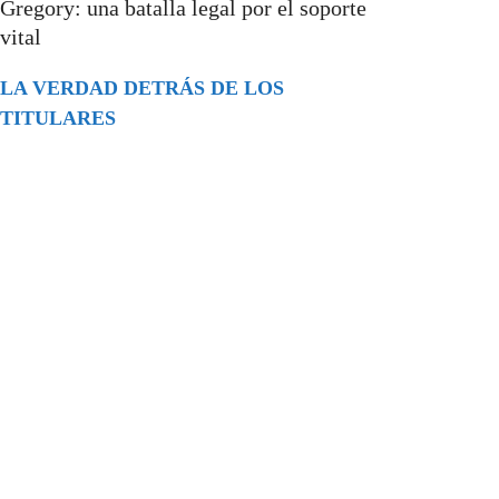
Gregory: una batalla legal por el soporte
vital
LA VERDAD DETRÁS DE LOS
TITULARES
Buscar
episodios
Música Generada por IA: Innovación,
Impacto y Controversia en la Industria
Musical.
31/07/2026
Extramundo
Ghislaine Maxwell absolves Trump and
her associates in an interview with the
Department of Justice
15/09/2025
Extramundo