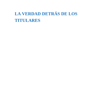
LA VERDAD DETRÁS DE LOS
TITULARES
Buscar
episodios
Música Generada por IA: Innovación,
Impacto y Controversia en la Industria
Musical.
31/07/2026
Extramundo
Ghislaine Maxwell absolves Trump and
her associates in an interview with the
Department of Justice
15/09/2025
Extramundo