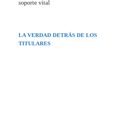
soporte vital
LA VERDAD DETRÁS DE LOS
TITULARES
Buscar
episodios
Música Generada por IA: Innovación,
Impacto y Controversia en la Industria
Musical.
31/07/2026
Extramundo
Ghislaine Maxwell absolves Trump and
her associates in an interview with the