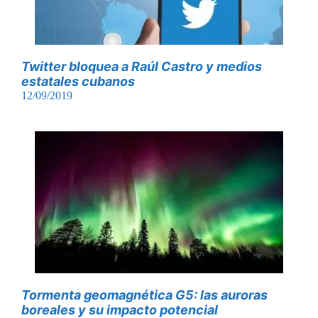
Twitter bloquea a Raúl Castro y medios
estatales cubanos
12/09/2019
Tormenta geomagnética G5: las auroras
boreales y su impacto potencial