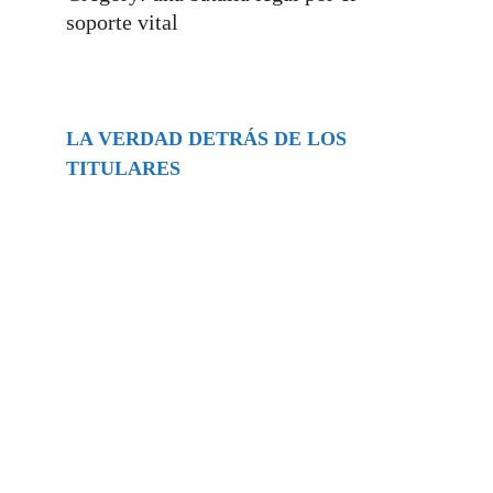
soporte vital
LA VERDAD DETRÁS DE LOS
TITULARES
Buscar
episodios
Música Generada por IA: Innovación,
Impacto y Controversia en la Industria
Musical.
31/07/2026
Extramundo
Ghislaine Maxwell absolves Trump and
her associates in an interview with the