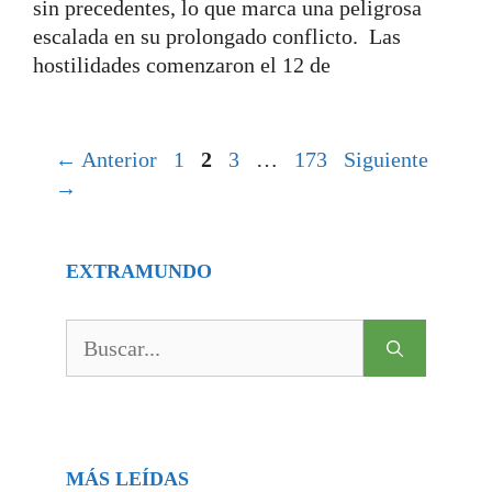
sin precedentes, lo que marca una peligrosa
escalada en su prolongado conflicto. Las
hostilidades comenzaron el 12 de
Página
Página
Página
Página
←
Anterior
1
2
3
…
173
Siguiente
→
EXTRAMUNDO
Buscar:
MÁS LEÍDAS