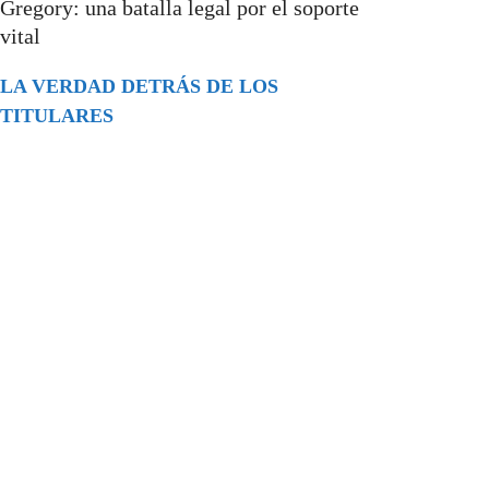
Gregory: una batalla legal por el soporte
vital
LA VERDAD DETRÁS DE LOS
TITULARES
Buscar
episodios
Música Generada por IA: Innovación,
Impacto y Controversia en la Industria
Musical.
31/07/2026
Extramundo
Ghislaine Maxwell absolves Trump and
her associates in an interview with the
Department of Justice
15/09/2025
Extramundo