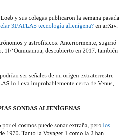
i Loeb y sus colegas publicaron la semana pasada
stelar 3I/ATLAS tecnología alienígena?
en arXiv.
trónomos y astrofísicos. Anteriormente, sugirió
ido, 1I/ʻOumuamua, descubierto en 2017, también
.
podrían ser señales de un origen extraterrestre
TLAS lo lleva improbablemente cerca de Venus,
IAS SONDAS ALIENÍGENAS
o por el cosmos puede sonar extraña, pero
los
de 1970. Tanto la Voyager 1 como la 2 han