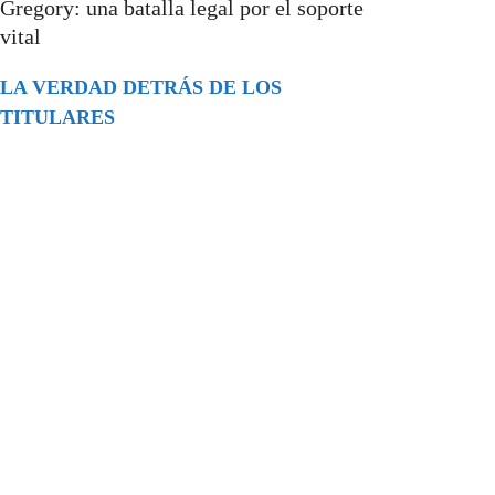
Gregory: una batalla legal por el soporte
vital
LA VERDAD DETRÁS DE LOS
TITULARES
Buscar
episodios
Música Generada por IA: Innovación,
Impacto y Controversia en la Industria
Musical.
31/07/2026
Extramundo
Ghislaine Maxwell absolves Trump and
her associates in an interview with the
Department of Justice
15/09/2025
Extramundo