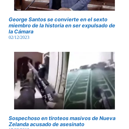
George Santos se convierte en el sexto
miembro de la historia en ser expulsado de
la Cámara
02/12/2023
Sospechoso en tiroteos masivos de Nueva
Zelanda acusado de asesinato