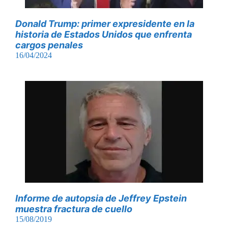
Donald Trump: primer expresidente en la
historia de Estados Unidos que enfrenta
cargos penales
16/04/2024
Informe de autopsia de Jeffrey Epstein
muestra fractura de cuello
15/08/2019