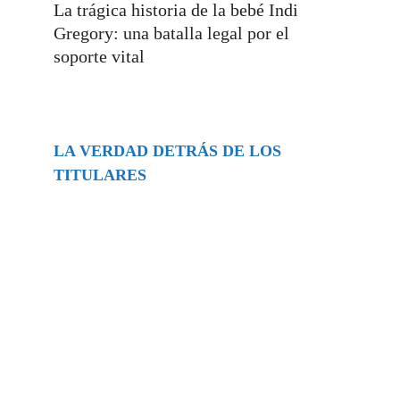
La trágica historia de la bebé Indi
Gregory: una batalla legal por el
soporte vital
LA VERDAD DETRÁS DE LOS
TITULARES
Buscar
episodios
Música Generada por IA: Innovación,
Impacto y Controversia en la Industria
Musical.
31/07/2026
Extramundo