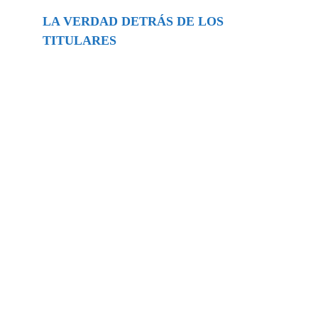
LA VERDAD DETRÁS DE LOS
TITULARES
Buscar
episodios
Música Generada por IA: Innovación,
Impacto y Controversia en la Industria
Musical.
31/07/2026
Extramundo
Ghislaine Maxwell absolves Trump and
her associates in an interview with the
Department of Justice
15/09/2025
Extramundo
La controvertida oferta de Trump de