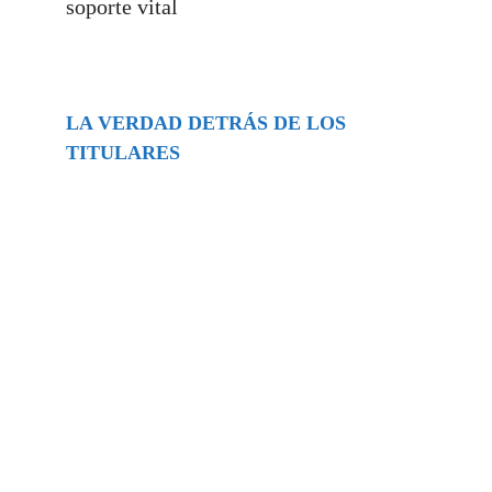
soporte vital
LA VERDAD DETRÁS DE LOS
TITULARES
Buscar
episodios
Música Generada por IA: Innovación,
Impacto y Controversia en la Industria
Musical.
31/07/2026
Extramundo
Ghislaine Maxwell absolves Trump and
her associates in an interview with the