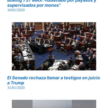
Boeing 737 MAX: «diseñado por payasos y
supervisados ​​por monos”
10/01/2020
El Senado rechaza llamar a testigos en juicio
a Trump
31/01/2020