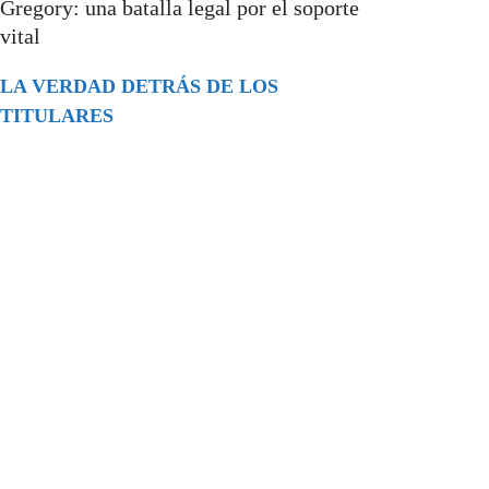
Gregory: una batalla legal por el soporte
vital
LA VERDAD DETRÁS DE LOS
TITULARES
Buscar
episodios
Música Generada por IA: Innovación,
Impacto y Controversia en la Industria
Musical.
31/07/2026
Extramundo
Ghislaine Maxwell absolves Trump and
her associates in an interview with the
Department of Justice
15/09/2025
Extramundo