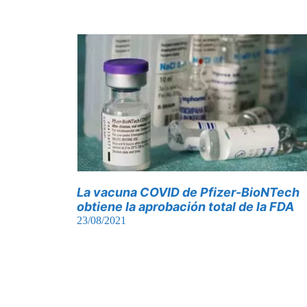
La vacuna COVID de Pfizer-BioNTech
obtiene la aprobación total de la FDA
23/08/2021