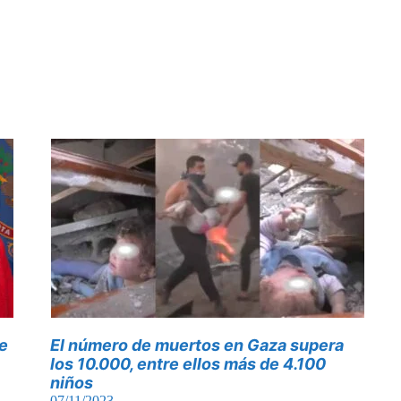
e
El número de muertos en Gaza supera
los 10.000, entre ellos más de 4.100
niños
07/11/2023