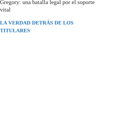
Gregory: una batalla legal por el soporte
vital
LA VERDAD DETRÁS DE LOS
TITULARES
Buscar
episodios
Música Generada por IA: Innovación,
Impacto y Controversia en la Industria
Musical.
31/07/2026
Extramundo
Ghislaine Maxwell absolves Trump and
her associates in an interview with the
Department of Justice
15/09/2025
Extramundo