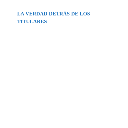
LA VERDAD DETRÁS DE LOS
TITULARES
Buscar
episodios
Música Generada por IA: Innovación,
Impacto y Controversia en la Industria
Musical.
31/07/2026
Extramundo
Ghislaine Maxwell absolves Trump and
her associates in an interview with the
Department of Justice
15/09/2025
Extramundo