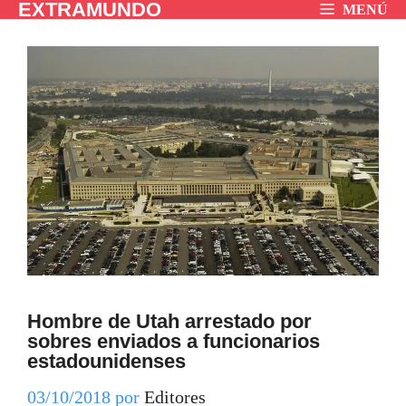
EXTRAMUNDO
Saltar
MENÚ
al
contenido
Hombre de Utah arrestado por
sobres enviados a funcionarios
estadounidenses
03/10/2018
por
Editores