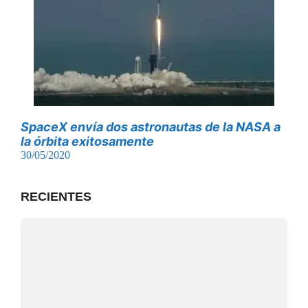
SpaceX envía dos astronautas de la NASA a
la órbita exitosamente
30/05/2020
RECIENTES