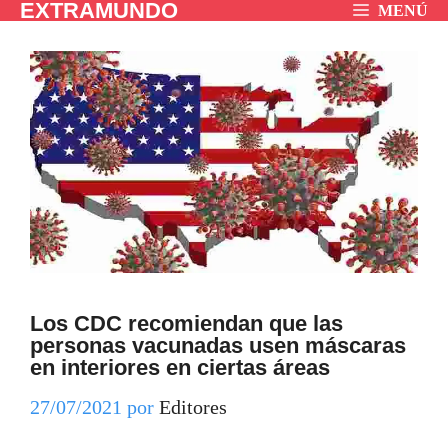
EXTRAMUNDO
Saltar
MENÚ
al
contenido
Los CDC recomiendan que las
personas vacunadas usen máscaras
en interiores en ciertas áreas
27/07/2021
por
Editores