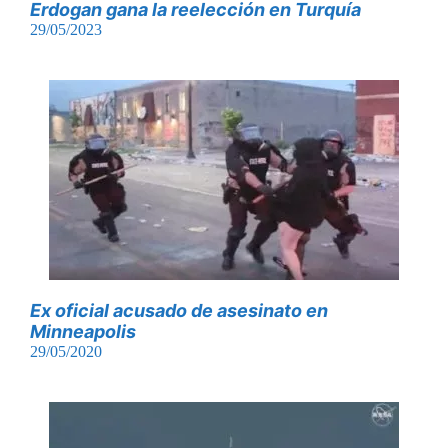
Erdogan gana la reelección en Turquía
29/05/2023
Ex oficial acusado de asesinato en
Minneapolis
29/05/2020