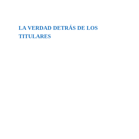
LA VERDAD DETRÁS DE LOS
TITULARES
Buscar
episodios
Música Generada por IA: Innovación,
Impacto y Controversia en la Industria
Musical.
31/07/2026
Extramundo
Ghislaine Maxwell absolves Trump and
her associates in an interview with the
Department of Justice