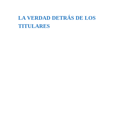
LA VERDAD DETRÁS DE LOS
TITULARES
Buscar
episodios
Música Generada por IA: Innovación,
Impacto y Controversia en la Industria
Musical.
31/07/2026
Extramundo
Ghislaine Maxwell absolves Trump and
her associates in an interview with the
Department of Justice
15/09/2025
Extramundo