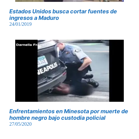
Estados Unidos busca cortar fuentes de
ingresos a Maduro
24/01/2019
Enfrentamientos en Minesota por muerte de
hombre negro bajo custodia policial
27/05/2020