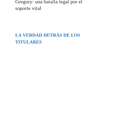
Gregory: una batalla legal por el
soporte vital
LA VERDAD DETRÁS DE LOS
TITULARES
Buscar
episodios
Música Generada por IA: Innovación,
Impacto y Controversia en la Industria
Musical.
31/07/2026
Extramundo
Ghislaine Maxwell absolves Trump and