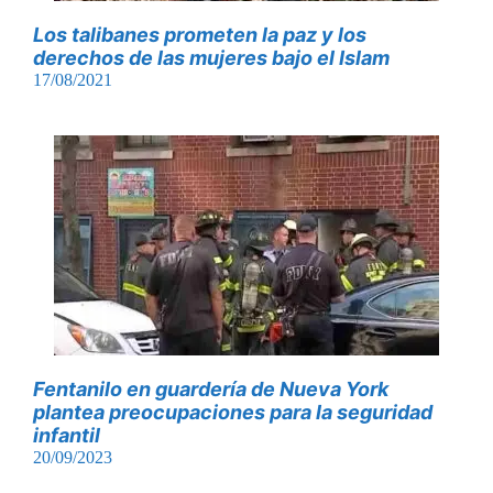
Los talibanes prometen la paz y los
derechos de las mujeres bajo el Islam
17/08/2021
Fentanilo en guardería de Nueva York
plantea preocupaciones para la seguridad
infantil
20/09/2023