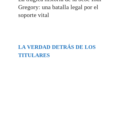
Gregory: una batalla legal por el
soporte vital
LA VERDAD DETRÁS DE LOS
TITULARES
Buscar
episodios
Música Generada por IA: Innovación,
Impacto y Controversia en la Industria
Musical.
31/07/2026
Extramundo