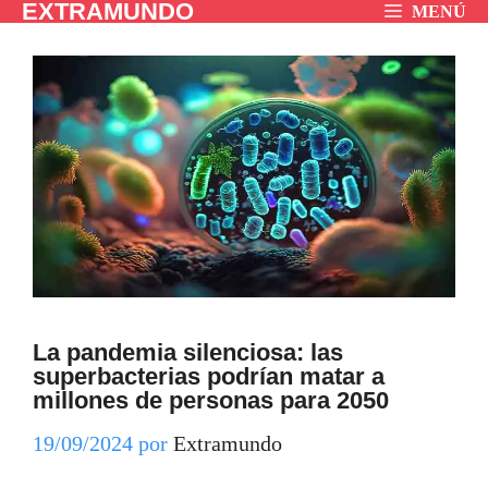
EXTRAMUNDO
Saltar
MENÚ
al
contenido
La pandemia silenciosa: las
superbacterias podrían matar a
millones de personas para 2050
19/09/2024
por
Extramundo