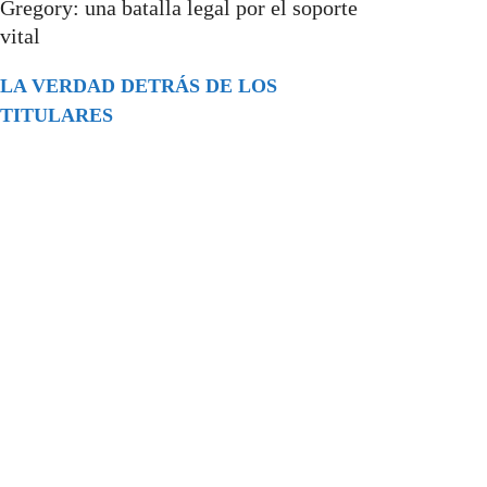
Gregory: una batalla legal por el soporte
vital
LA VERDAD DETRÁS DE LOS
TITULARES
Buscar
episodios
Música Generada por IA: Innovación,
Impacto y Controversia en la Industria
Musical.
31/07/2026
Extramundo
Ghislaine Maxwell absolves Trump and
her associates in an interview with the
Department of Justice
15/09/2025
Extramundo