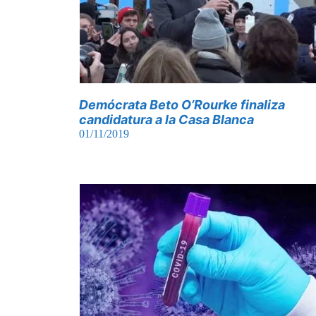
Demócrata Beto O’Rourke finaliza
candidatura a la Casa Blanca
01/11/2019