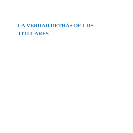
LA VERDAD DETRÁS DE LOS
TITULARES
Buscar
episodios
Música Generada por IA: Innovación,
Impacto y Controversia en la Industria
Musical.
31/07/2026
Extramundo
Ghislaine Maxwell absolves Trump and
her associates in an interview with the
Department of Justice
15/09/2025
Extramundo