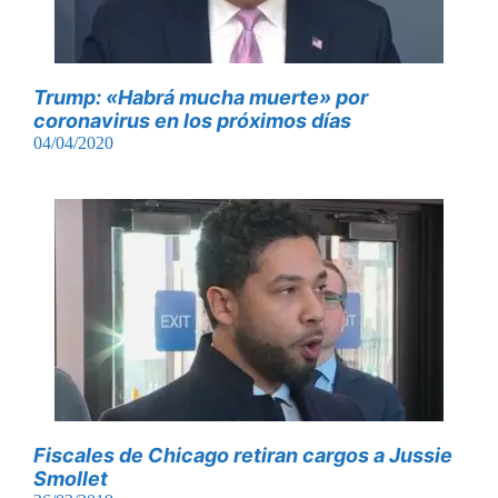
Trump: «Habrá mucha muerte» por
coronavirus en los próximos días
04/04/2020
Fiscales de Chicago retiran cargos a Jussie
Smollet