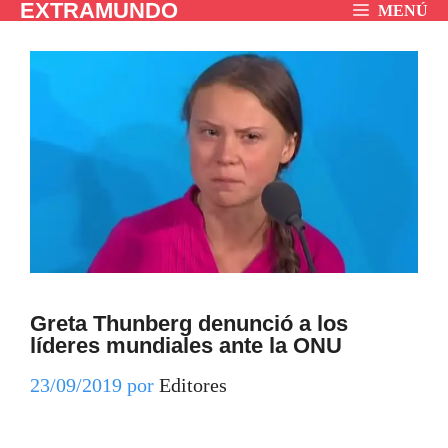
EXTRAMUNDO
Saltar
MENÚ
al
contenido
Greta Thunberg denunció a los
líderes mundiales ante la ONU
23/09/2019
por
Editores