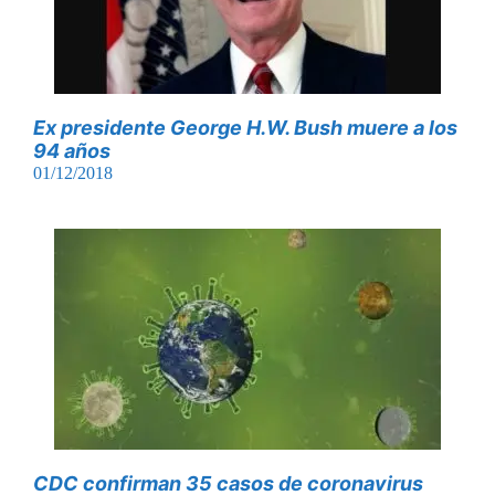
Ex presidente George H.W. Bush muere a los
94 años
01/12/2018
CDC confirman 35 casos de coronavirus