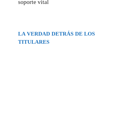
soporte vital
LA VERDAD DETRÁS DE LOS
TITULARES
Buscar
episodios
Música Generada por IA: Innovación,
Impacto y Controversia en la Industria
Musical.
31/07/2026
Extramundo
Ghislaine Maxwell absolves Trump and
her associates in an interview with the