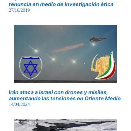
renuncia en medio de investigación ética
27/10/2019
Irán ataca a Israel con drones y misiles,
aumentando las tensiones en Oriente Medio
14/04/2024