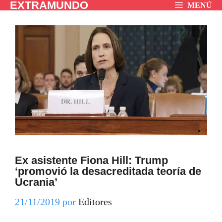
EXTRAMUNDO
Saltar
MENÚ
al
contenido
Ex asistente Fiona Hill: Trump
‘promovió la desacreditada teoría de
Ucrania’
21/11/2019
por
Editores