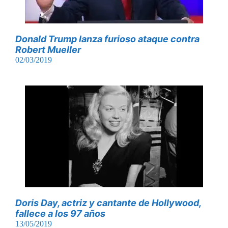
Donald Trump lanza furioso ataque contra
Robert Mueller
02/03/2019
Doris Day, actriz y cantante de Hollywood,
fallece a los 97 años
13/05/2019