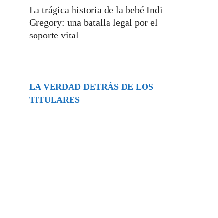
La trágica historia de la bebé Indi
Gregory: una batalla legal por el
soporte vital
LA VERDAD DETRÁS DE LOS
TITULARES
Buscar
episodios
Música Generada por IA: Innovación,
Impacto y Controversia en la Industria
Musical.
31/07/2026
Extramundo