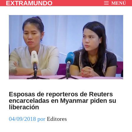
EXTRAMUNDO
Saltar
MENÚ
al
contenido
Esposas de reporteros de Reuters
encarceladas en Myanmar piden su
liberación
04/09/2018
por
Editores