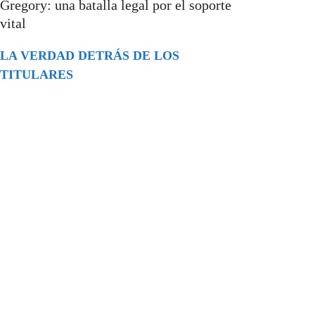
Gregory: una batalla legal por el soporte
vital
LA VERDAD DETRÁS DE LOS
TITULARES
Buscar
episodios
Música Generada por IA: Innovación,
Impacto y Controversia en la Industria
Musical.
31/07/2026
Extramundo
Ghislaine Maxwell absolves Trump and
her associates in an interview with the
Department of Justice
15/09/2025
Extramundo