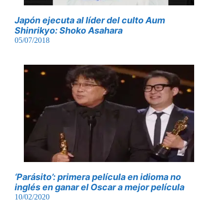
Japón ejecuta al líder del culto Aum
Shinrikyo: Shoko Asahara
05/07/2018
‘Parásito’: primera película en idioma no
inglés en ganar el Oscar a mejor película
10/02/2020