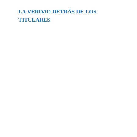
LA VERDAD DETRÁS DE LOS
TITULARES
Buscar
episodios
Música Generada por IA: Innovación,
Impacto y Controversia en la Industria
Musical.
31/07/2026
Extramundo
Ghislaine Maxwell absolves Trump and
her associates in an interview with the
Department of Justice
15/09/2025
Extramundo
La controvertida oferta de Trump de