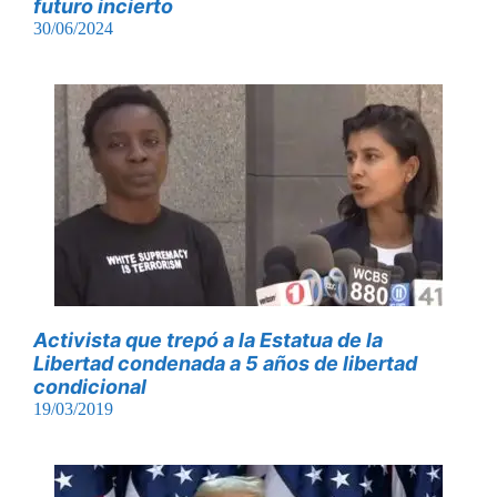
futuro incierto
30/06/2024
Activista que trepó a la Estatua de la
Libertad condenada a 5 años de libertad
condicional
19/03/2019