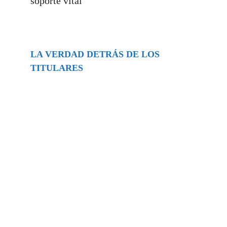
soporte vital
LA VERDAD DETRÁS DE LOS
TITULARES
Buscar
episodios
Música Generada por IA: Innovación,
Impacto y Controversia en la Industria
Musical.
31/07/2026
Extramundo
Ghislaine Maxwell absolves Trump and
her associates in an interview with the
Department of Justice