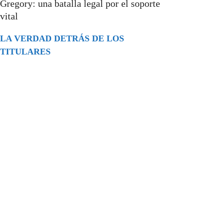
Gregory: una batalla legal por el soporte
vital
LA VERDAD DETRÁS DE LOS
TITULARES
Buscar
episodios
Música Generada por IA: Innovación,
Impacto y Controversia en la Industria
Musical.
31/07/2026
Extramundo
Ghislaine Maxwell absolves Trump and
her associates in an interview with the
Department of Justice
15/09/2025
Extramundo