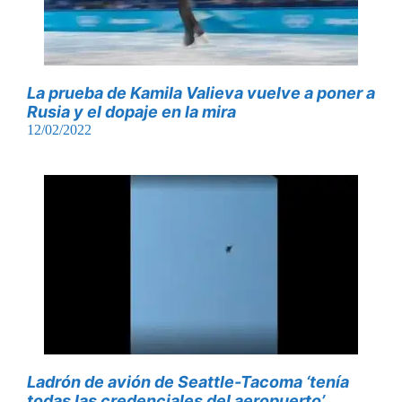
La prueba de Kamila Valieva vuelve a poner a
Rusia y el dopaje en la mira
12/02/2022
Ladrón de avión de Seattle-Tacoma ‘tenía
todas las credenciales del aeropuerto’