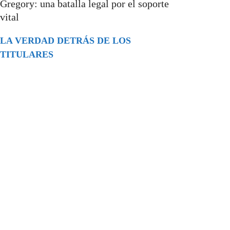
Gregory: una batalla legal por el soporte
vital
LA VERDAD DETRÁS DE LOS
TITULARES
Buscar
episodios
Música Generada por IA: Innovación,
Impacto y Controversia en la Industria
Musical.
31/07/2026
Extramundo
Ghislaine Maxwell absolves Trump and
her associates in an interview with the
Department of Justice
15/09/2025
Extramundo