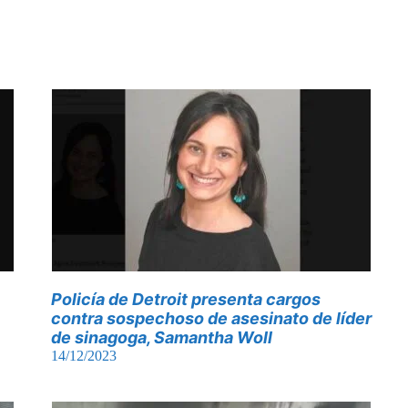
Policía de Detroit presenta cargos
contra sospechoso de asesinato de líder
de sinagoga, Samantha Woll
14/12/2023