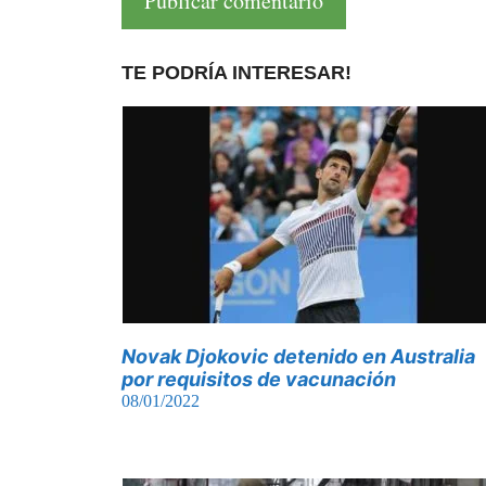
TE PODRÍA INTERESAR!
Novak Djokovic detenido en Australia
por requisitos de vacunación
08/01/2022