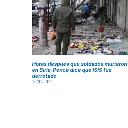
Horas después que soldados murieron
en Siria, Pence dice que ISIS fue
derrotado
16/01/2019