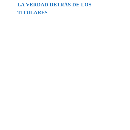
LA VERDAD DETRÁS DE LOS
TITULARES
Buscar
episodios
Música Generada por IA: Innovación,
Impacto y Controversia en la Industria
Musical.
31/07/2026
Extramundo
Ghislaine Maxwell absolves Trump and
her associates in an interview with the
Department of Justice
15/09/2025
Extramundo
La controvertida oferta de Trump de
adquirir Groenlandia y el Canal de