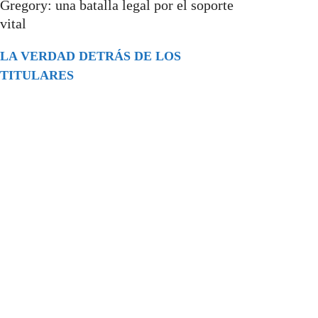
Gregory: una batalla legal por el soporte
vital
LA VERDAD DETRÁS DE LOS
TITULARES
Buscar
episodios
Música Generada por IA: Innovación,
Impacto y Controversia en la Industria
Musical.
31/07/2026
Extramundo
Ghislaine Maxwell absolves Trump and
her associates in an interview with the
Department of Justice
15/09/2025
Extramundo