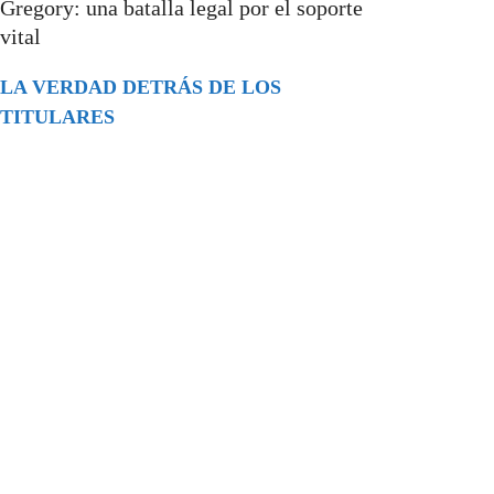
Gregory: una batalla legal por el soporte
vital
LA VERDAD DETRÁS DE LOS
TITULARES
Buscar
episodios
Música Generada por IA: Innovación,
Impacto y Controversia en la Industria
Musical.
31/07/2026
Extramundo
Ghislaine Maxwell absolves Trump and
her associates in an interview with the
Department of Justice
15/09/2025
Extramundo